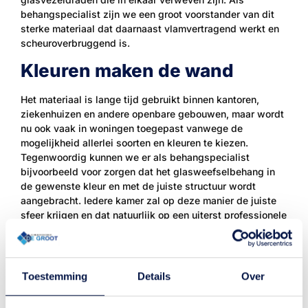
behangspecialist zijn we een groot voorstander van dit
sterke materiaal dat daarnaast vlamvertragend werkt en
scheuroverbruggend is.
Kleuren maken de wand
Het materiaal is lange tijd gebruikt binnen kantoren,
ziekenhuizen en andere openbare gebouwen, maar wordt
nu ook vaak in woningen toegepast vanwege de
mogelijkheid allerlei soorten en kleuren te kiezen.
Tegenwoordig kunnen we er als behangspecialist
bijvoorbeeld voor zorgen dat het glasweefselbehang in
de gewenste kleur en met de juiste structuur wordt
aangebracht. Iedere kamer zal op deze manier de juiste
sfeer krijgen en dat natuurlijk op een uiterst professionele
manier zodat de kwaliteit ook over enkele jaren nog van
het door ons geleverde hoge niveau zal zijn.
Toestemming
Details
Over
Neem contact op