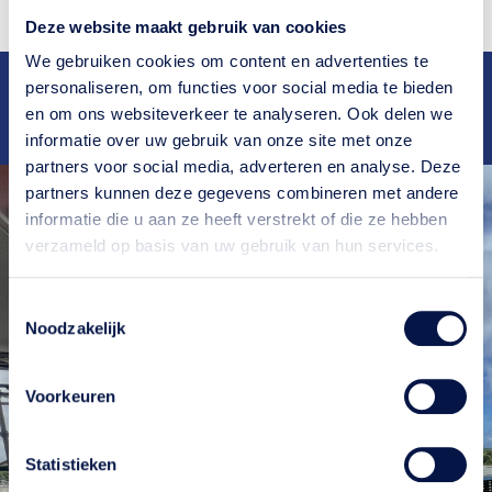
Deze website maakt gebruik van cookies
We gebruiken cookies om content en advertenties te
Deskundig
advies
Ruim
25 jaar
ervaring
personaliseren, om functies voor social media te bieden
Snelle
oplevering
Bekend van
RTL4
en
RTL5
en om ons websiteverkeer te analyseren. Ook delen we
Scherpe
tarieven
informatie over uw gebruik van onze site met onze
partners voor social media, adverteren en analyse. Deze
partners kunnen deze gegevens combineren met andere
informatie die u aan ze heeft verstrekt of die ze hebben
verzameld op basis van uw gebruik van hun services.
Toestemmingsselectie
Noodzakelijk
Voorkeuren
Meer weten?
Statistieken