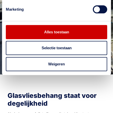
Wil je meer weten over onze diensten? Neem
contact met ons op. Op onze website vind je
Marketing
uitgebreide informatie over ons bedrijf en ons
aanbod. Onze ervaren medewerkers staan klaar
om je te adviseren. We horen graag van je en
verwelkomen je bij Schildersbedrijf De Groot
Alles toestaan
Neem contact op
Selectie toestaan
Weigeren
Glasvliesbehang staat voor
degelijkheid