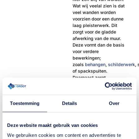
Wat wij veelal zien is dat
veel wanden worden
voorzien door een dunne
laag pleisterwerk. Dit
zorgt voor de gladde
afwerking van de muur.
Deze vormt dan de basis
voor verdere
bewerkingen;
zoals
behangen
,
schilderwerk
,
s
of spackspuiten.
Daarnaast zorgt
professioneel stucwerk
voor een hogere waarde
van de woning of het
Toestemming
Details
Over
pand. Wij adviseren u
graag over de
mogelijkheden op welke
manier uw wanden,
Deze website maakt gebruik van cookies
muren, plafonds en
We gebruiken cookies om content en advertenties te
gevels het beste