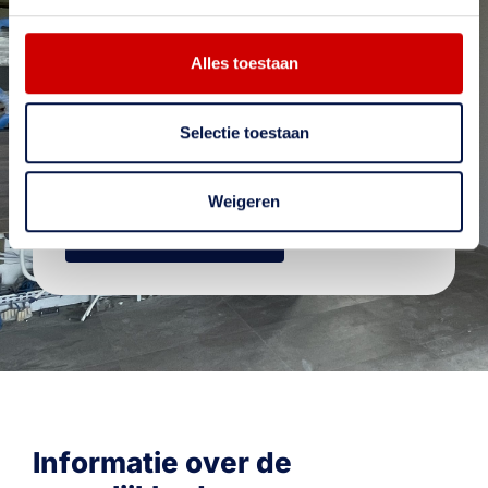
Meer weten?
Wil je meer weten over onze diensten? Neem
Alles toestaan
contact met ons op. Op onze website vind je
uitgebreide informatie over ons bedrijf en ons
aanbod. Onze ervaren medewerkers staan klaar
Selectie toestaan
om je te adviseren. We horen graag van je en
verwelkomen je bij Schildersbedrijf De Groot
Weigeren
Neem contact op
Informatie over de