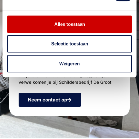
Alles toestaan
Meer weten?
Selectie toestaan
Wil je meer weten over onze diensten? Neem
contact met ons op. Op onze website vind je
uitgebreide informatie over ons bedrijf en ons
Weigeren
aanbod. Onze ervaren medewerkers staan klaar
om je te adviseren. We horen graag van je en
verwelkomen je bij Schildersbedrijf De Groot
Neem contact op