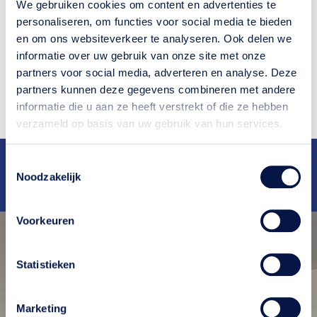
We gebruiken cookies om content en advertenties te
begint, inclusief alle benodigde gereedschappen en
personaliseren, om functies voor social media te bieden
materialen. Werk snel en efficiënt om ervoor te zorgen dat
en om ons websiteverkeer te analyseren. Ook delen we
de lijm niet te snel opdroogt.
informatie over uw gebruik van onze site met onze
partners voor social media, adverteren en analyse. Deze
Neem contact op
partners kunnen deze gegevens combineren met andere
informatie die u aan ze heeft verstrekt of die ze hebben
verzameld op basis van uw gebruik van hun services.
Deskundig
advies
Ruim
25 jaar
ervaring
Toestemmingsselectie
Snelle
oplevering
Bekend van
RTL4
en
RTL5
Noodzakelijk
Scherpe
tarieven
Voorkeuren
Statistieken
Marketing