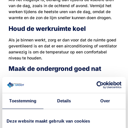
van de dag, zoals in de ochtend of avond. Vermijd het
werken tijdens de heetste uren van de dag, omdat de
warmte en de zon de lijm sneller kunnen doen drogen.
Houd de werkruimte koel
Als je binnen werkt, zorg er dan voor dat de ruimte goed
geventileerd is en dat er een airconditioning of ventilator
aanwezig is om de temperatuur op een comfortabel
niveau te houden.
Maak de ondergrond goed nat
Als de muur warm is van de zon, maak de muur dan eerst
vochtig met water en laat het even intrekken voordat je
begint met behangen. Dit helpt om de temperatuur van de
muur te verlagen en voorkomt dat de lijm te snel
Toestemming
Details
Over
opdroogt.
Werk snel en efficiënt
Deze website maakt gebruik van cookies
Zorg ervoor dat je alles klaar hebt staan voordat je