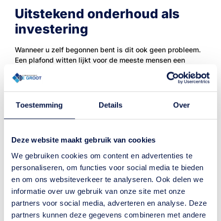
Uitstekend onderhoud als
investering
Wanneer u zelf begonnen bent is dit ook geen probleem.
Een plafond witten lijkt voor de meeste mensen een
relatief gemakkelijke klus, maar wanneer men niet de
beschikking heeft over de professionele materialen
kunnen er gemakkelijk problemen ontstaan. Zo kan het
bijvoorbeeld voorkomen dat er bladders ontstaan op het
Toestemming
Details
Over
mooi gewitte plafond of dat de scheuren na het
wegwerken weer terug zullen komen. We kunnen uw
plafond witten, maar ook beplakken met glasvlies om er
Deze website maakt gebruik van cookies
zo voor te zorgen dat bladders en scheuren niet meer
terugkomen.
We gebruiken cookies om content en advertenties te
personaliseren, om functies voor social media te bieden
en om ons websiteverkeer te analyseren. Ook delen we
Neem contact op
informatie over uw gebruik van onze site met onze
partners voor social media, adverteren en analyse. Deze
partners kunnen deze gegevens combineren met andere