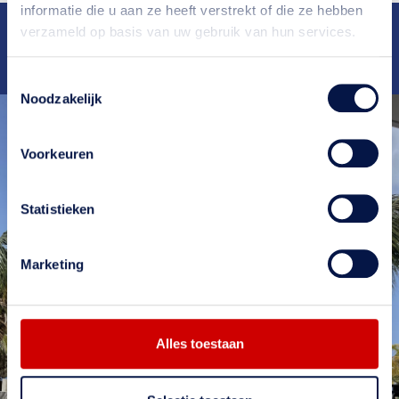
informatie die u aan ze heeft verstrekt of die ze hebben
Deskundig
advies
Ruim
25 jaar
ervaring
verzameld op basis van uw gebruik van hun services.
Snelle
oplevering
Bekend van
RTL4
en
RTL5
Scherpe
tarieven
Toestemmingsselectie
Noodzakelijk
Voorkeuren
Statistieken
Marketing
Meer weten?
Alles toestaan
Wil je meer weten over onze diensten? Neem
contact met ons op. Op onze website vind je