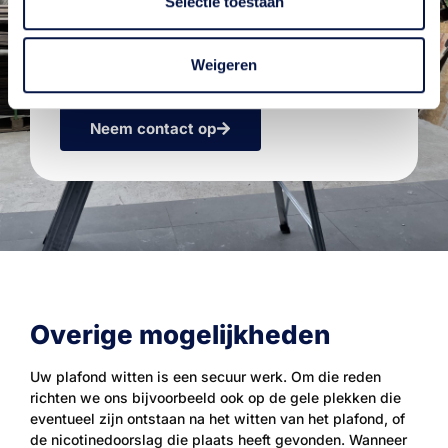
Selectie toestaan
uitgebreide informatie over ons bedrijf en ons
aanbod. Onze ervaren medewerkers staan klaar
om je te adviseren. We horen graag van je en
Weigeren
verwelkomen je bij Schildersbedrijf De Groot
Neem contact op
Overige mogelijkheden
Uw plafond witten is een secuur werk. Om die reden
richten we ons bijvoorbeeld ook op de gele plekken die
eventueel zijn ontstaan na het witten van het plafond, of
de nicotinedoorslag die plaats heeft gevonden. Wanneer