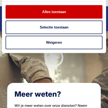
Alles toestaan
Deskundig
advies
Ruim
25 jaar
ervaring
Snelle
oplevering
Bekend van
RTL4
en
RTL5
Scherpe
tarieven
Selectie toestaan
Weigeren
Meer weten?
Wil je meer weten over onze diensten? Neem