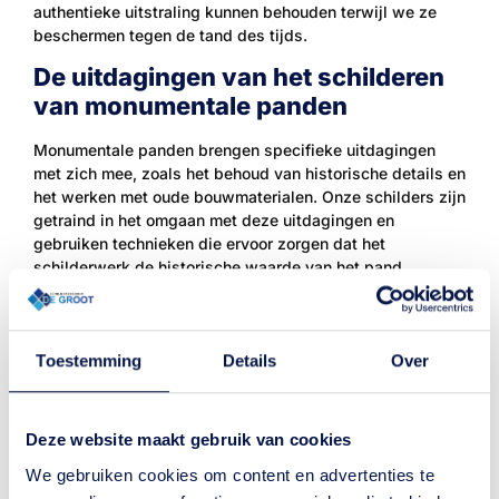
authentieke uitstraling kunnen behouden terwijl we ze
beschermen tegen de tand des tijds.
De uitdagingen van het schilderen
van monumentale panden
Monumentale panden brengen specifieke uitdagingen
met zich mee, zoals het behoud van historische details en
het werken met oude bouwmaterialen. Onze schilders zijn
getraind in het omgaan met deze uitdagingen en
gebruiken technieken die ervoor zorgen dat het
schilderwerk de historische waarde van het pand
behoudt. Bovendien zorgen wij ervoor dat alle
werkzaamheden in overeenstemming zijn met de
geldende regelgeving voor monumenten.
Toestemming
Details
Over
Hoogwaardige materialen voor
monumentale panden
Deze website maakt gebruik van cookies
Bij het schilderen van monumentale panden is de keuze
We gebruiken cookies om content en advertenties te
van materialen cruciaal. Schildersbedrijf de Groot werkt
uitsluitend met de beste en meest geschikte verfsoorten