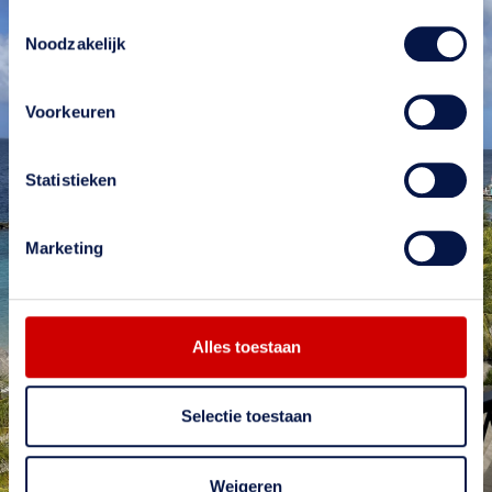
Toestemmingsselectie
Noodzakelijk
Voorkeuren
Statistieken
Meer weten?
Wil je meer weten over onze diensten? Neem
Marketing
contact met ons op. Op onze website vind je
uitgebreide informatie over ons bedrijf en ons
aanbod. Onze ervaren medewerkers staan klaar
om je te adviseren. We horen graag van je en
Alles toestaan
verwelkomen je bij Schildersbedrijf De Groot
Selectie toestaan
Neem contact op
Weigeren