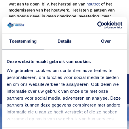
wat aan te doen, bijv. het herstellen van
houtrot
of het
moderniseren van het houtwerk. Het laten plaatsen van
een goede gevel is geen goedkope investering, maar
betaalt zich zeker uit op de lange termijn. Wij kunnen u
adviseren over de vele mogelijkheden om zo lang
mogelijk van uw gevel te kunnen genieten.
Toestemming
Details
Over
Neem contact op
Deze website maakt gebruik van cookies
We gebruiken cookies om content en advertenties te
personaliseren, om functies voor social media te bieden
Deskundig
advies
Ruim
25 jaar
ervaring
en om ons websiteverkeer te analyseren. Ook delen we
Snelle
oplevering
Bekend van
RTL4
en
RTL5
informatie over uw gebruik van onze site met onze
Scherpe
tarieven
partners voor social media, adverteren en analyse. Deze
partners kunnen deze gegevens combineren met andere
informatie die u aan ze heeft verstrekt of die ze hebben
verzameld op basis van uw gebruik van hun services.