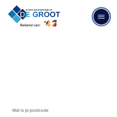
Timmerman Vlaardingen
Bent u op zoek naar een kwalitatieve timmerman? Dan
bent u bij Schildersbedrijf de Groot aan het juiste adres.
We maken gebruik van de beste materialen en onze
specialisten zijn op de hoogte van de laatste
mogelijkheden op het gebied van schilderen, behangen,
stukadoren en nog veel meer!