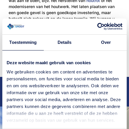
wat aan te doen, bijv. het herstellen van
houtrot
of het
moderniseren van het houtwerk. Het laten plaatsen van
een goede gevel is geen goedkope investering, maar
betaalt zich zeker uit op de lange termijn. Wij kunnen u
adviseren over de vele mogelijkheden om zo lang
mogelijk van uw gevel te kunnen genieten.
Toestemming
Details
Over
Neem contact op
Deze website maakt gebruik van cookies
We gebruiken cookies om content en advertenties te
personaliseren, om functies voor social media te bieden
en om ons websiteverkeer te analyseren. Ook delen we
Deskundig
advies
Ruim
25 jaar
ervaring
Snelle
oplevering
Bekend van
RTL4
en
RTL5
informatie over uw gebruik van onze site met onze
Scherpe
tarieven
partners voor social media, adverteren en analyse. Deze
partners kunnen deze gegevens combineren met andere
informatie die u aan ze heeft verstrekt of die ze hebben
verzameld op basis van uw gebruik van hun services.