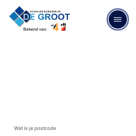
Timmerman Zevenhuizen
Bent u op zoek naar een kwalitatieve timmerman? Dan
bent u bij Schildersbedrijf de Groot aan het juiste adres.
We maken gebruik van de beste materialen en onze
specialisten zijn op de hoogte van de laatste
mogelijkheden op het gebied van schilderen, behangen,
stukadoren en nog veel meer!