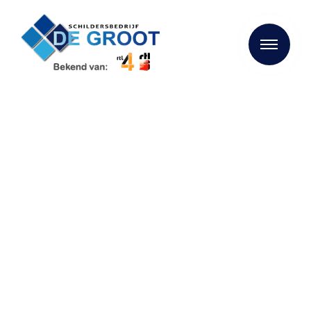
Valt schilderwerk onder
de noemer groot
onderhoud?
Bent u op zoek naar kwalitatief schilderwerk? Dan bent u
bij Schildersbedrijf de Groot aan het juiste adres. We
maken gebruik van de beste materialen en onze
specialisten zijn op de hoogte van de laatste
mogelijkheden op het gebied van schilderen, behangen
en stukadoren.