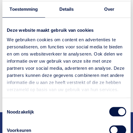
van verschillende factoren, zoals het type verf en de
weersomstandigheden. Over het algemeen wordt
Toestemming
Details
Over
aangeraden om het schilderwerk eens in de vijf tot tien
jaar te laten doen.
Deze website maakt gebruik van cookies
Fiscaal aftrekbaar
We gebruiken cookies om content en advertenties te
Als huiseigenaar is het goed om te weten dat groot
personaliseren, om functies voor social media te bieden
onderhoud aan een woning onder bepaalde
en om ons websiteverkeer te analyseren. Ook delen we
omstandigheden fiscaal aftrekbaar kan zijn. Raadpleeg
informatie over uw gebruik van onze site met onze
hiervoor de actuele belastingwetgeving of vraag advies
partners voor social media, adverteren en analyse. Deze
aan een fiscaal expert.
partners kunnen deze gegevens combineren met andere
informatie die u aan ze heeft verstrekt of die ze hebben
Neem contact op
verzameld op basis van uw gebruik van hun services.
Toestemmingsselectie
Noodzakelijk
Deskundig
advies
Ruim
25 jaar
ervaring
Snelle
oplevering
Bekend van
RTL4
en
RTL5
Voorkeuren