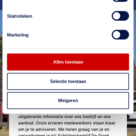
Scherpe
tarieven
Statistieken
Marketing
Alles toestaan
Selectie toestaan
Meer weten?
Weigeren
Wil je meer weten over onze diensten? Neem
contact met ons op. Op onze website vind je
uitgebreide informatie over ons bedrijf en ons
aanbod. Onze ervaren medewerkers staan klaar
om je te adviseren. We horen graag van je en
verwelkomen je bij Schildersbedrijf De Groot