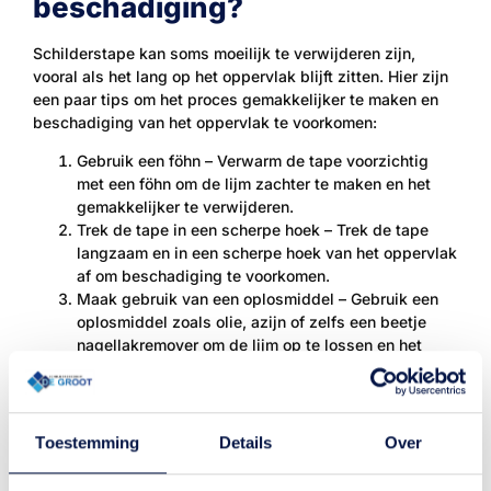
beschadiging?
Schilderstape kan soms moeilijk te verwijderen zijn,
vooral als het lang op het oppervlak blijft zitten. Hier zijn
een paar tips om het proces gemakkelijker te maken en
beschadiging van het oppervlak te voorkomen:
Gebruik een föhn – Verwarm de tape voorzichtig
met een föhn om de lijm zachter te maken en het
gemakkelijker te verwijderen.
Trek de tape in een scherpe hoek – Trek de tape
langzaam en in een scherpe hoek van het oppervlak
af om beschadiging te voorkomen.
Maak gebruik van een oplosmiddel – Gebruik een
oplosmiddel zoals olie, azijn of zelfs een beetje
nagellakremover om de lijm op te lossen en het
gemakkelijker te maken om de tape te verwijderen.
Gebruik plakband – Plak een stuk plakband over de
schilderstape en trek het langzaam af om de tape
te verwijderen.
Toestemming
Details
Over
Gebruik een plamuurmes – Gebruik een plamuurmes
om de tape voorzichtig van het oppervlak af te