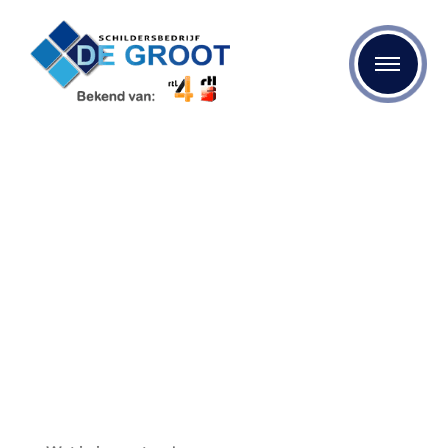
Wanneer schilderstape
verwijderen?
Bent u op zoek naar kwalitatief schilderwerk? Dan bent u
bij Schildersbedrijf de Groot aan het juiste adres. We
maken gebruik van de beste materialen en onze
specialisten zijn op de hoogte van de laatste
mogelijkheden op het gebied van schilderen, behangen
en stukadoren.