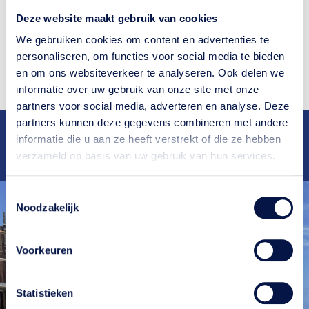
schrapen, maar pas op dat je het oppervlak niet
Deze website maakt gebruik van cookies
beschadigt.
We gebruiken cookies om content en advertenties te
Neem contact op
personaliseren, om functies voor social media te bieden
en om ons websiteverkeer te analyseren. Ook delen we
informatie over uw gebruik van onze site met onze
partners voor social media, adverteren en analyse. Deze
partners kunnen deze gegevens combineren met andere
Deskundig
advies
Ruim
25 jaar
ervaring
informatie die u aan ze heeft verstrekt of die ze hebben
Snelle
oplevering
Bekend van
RTL4
en
RTL5
verzameld op basis van uw gebruik van hun services.
Scherpe
tarieven
Toestemmingsselectie
Noodzakelijk
Voorkeuren
Statistieken